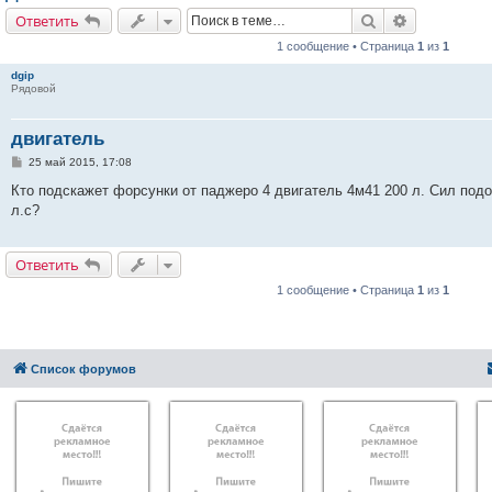
Поиск
Расширенн
Ответить
1 сообщение • Страница
1
из
1
dgip
Рядовой
двигатель
С
25 май 2015, 17:08
о
о
Кто подскажет форсунки от паджеро 4 двигатель 4м41 200 л. Сил подо
б
л.с?
щ
е
н
и
Ответить
е
1 сообщение • Страница
1
из
1
Список форумов