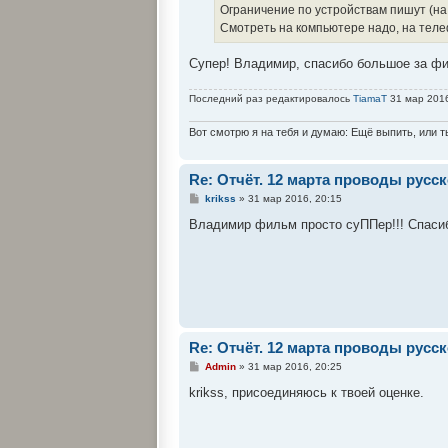
Ограничение по устройствам пишут (на
и
е
Смотреть на компьютере надо, на теле
Супер! Владимир, спасибо большое за ф
Последний раз редактировалось
TiamaT
31 мар 2016
Вот смотрю я на тебя и думаю: Ещё выпить, или т
Re: Отчёт. 12 марта проводы рус
С
krikss
»
31 мар 2016, 20:15
о
о
Владимир фильм просто суППер!!! Спаси
б
щ
е
н
и
е
Re: Отчёт. 12 марта проводы рус
С
Admin
»
31 мар 2016, 20:25
о
о
krikss, присоединяюсь к твоей оценке.
б
щ
е
н