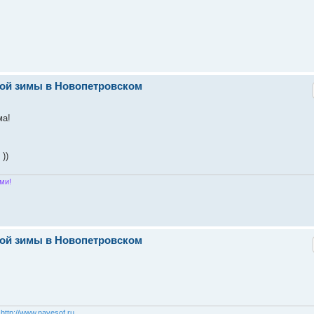
ской зимы в Новопетровском
ма!
))
ми!
ской зимы в Новопетровском
о
http://www.navesof.ru