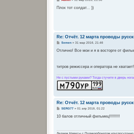
о
о
Плох тот солдат... ))
б
щ
е
н
и
е
Re: Отчёт. 12 марта проводы рус
С
Semen
»
31 мар 2016, 21:46
о
о
Отлично! Все мои и я в восторге от филь
б
щ
е
н
титров режиссера и оператора не хватает! 
и
е
Не с пустыми руками? Тогда стучите в дверь нога
Re: Отчёт. 12 марта проводы рус
С
SERG77
»
01 апр 2016, 01:22
о
о
10 балов отличный фильмец!!!!!!!!!
б
щ
е
н
и
Делаем Навесы с Поликарбонатом круглосуточн