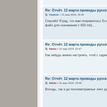
и
е
Re: Отчёт. 12 марта проводы рус
С
Vladimir
»
31 мар 2016, 20:36
о
о
Спасибо! Я рад, что вам понравилось! Ес
б
файл для скачивания (~820 mb)...
щ
е
н
и
е
Re: Отчёт. 12 марта проводы рус
С
Admin
»
31 мар 2016, 20:47
о
о
Как нибудь можно настроить, чтоб с гадж
б
щ
е
н
и
е
Re: Отчёт. 12 марта проводы рус
С
Admin
»
31 мар 2016, 20:49
о
о
Володь, так и до полнометражных лент до
б
щ
е
н
и
е