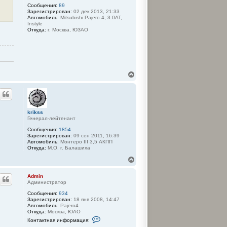
к
Сообщения:
89
л
н
Зарегистрирован:
02 дек 2013, 21:33
ь
а
Автомобиль:
Mitsubishi Pajero 4, 3.0AT,
з
ч
Instyle
о
а
Откуда:
г. Москва, ЮЗАО
в
л
а
т
у
е
л
я
V
l
В
a
е
d
р
i
н
m
у
i
т
r
krikss
ь
Генерал-лейтенант
с
Сообщения:
1854
я
Зарегистрирован:
09 сен 2011, 16:39
к
Автомобиль:
Монтеро III 3,5 АКПП
н
Откуда:
М.О. г. Балашиха
а
ч
В
а
е
л
р
Admin
у
н
Администратор
у
Сообщения:
934
т
Зарегистрирован:
18 янв 2008, 14:47
ь
Автомобиль:
Pajero4
с
Откуда:
Москва, ЮАО
я
К
Контактная информация:
к
о