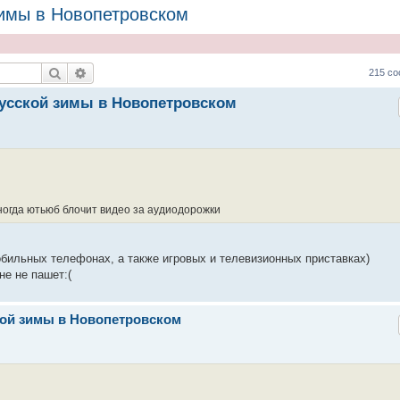
зимы в Новопетровском
Поиск
Расширенный поиск
215 с
русской зимы в Новопетровском
иногда ютьюб блочит видео за аудиодорожки
обильных телефонах, а также игровых и телевизионных приставках)
не не пашет:(
ской зимы в Новопетровском