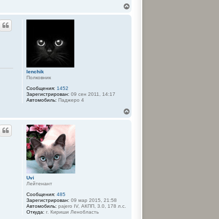
н
d
В
а
m
е
ч
i
р
а
n
н
л
у
у
т
ь
с
я
к
lenchik
н
Полковник
а
ч
Сообщения:
1452
Зарегистрирован:
09 сен 2011, 14:17
а
Автомобиль:
Паджеро 4
л
у
В
е
р
н
у
т
ь
с
я
к
Uvi
н
Лейтенант
а
ч
Сообщения:
485
а
Зарегистрирован:
09 мар 2015, 21:58
Автомобиль:
pajero IV, АКПП, 3.0, 178 л.с.
л
Откуда:
г. Кириши Ленобласть
у