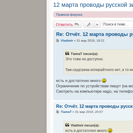
12 марта проводы русской 
Правила форума
Ответить
Re: Отчёт. 12 марта проводы 
С
Vladimir
»
31 мар 2016, 18:21
о
о
б
TiamaT писал(а):
щ
е
Это тоже не доступно.
н
и
е
Там саудтрека копирайтного нет, а то 
есть и достаточно много
Ограничение по устройствам пишут (на м
Смотреть на компьютере надо, на телефо
Re: Отчёт. 12 марта проводы рус
С
TiamaT
»
31 мар 2016, 20:07
о
о
б
Vladimir писал(а):
щ
е
есть и достаточно много
н