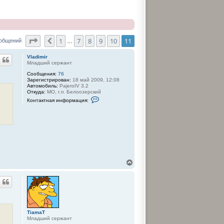
Страница
11
из
11
1
7
8
9
10
11
Пред.
ообщений
…
Vladimir
Младший сержант
Сообщения:
76
Зарегистрирован:
18 май 2009, 12:08
Автомобиль:
PajeroIV 3.2
Откуда:
МО, г.п. Белоозерский
К
Контактная информация:
о
н
т
а
к
т
н
а
я
и
В
н
е
ф
р
о
р
н
м
у
а
т
ц
ь
и
с
я
TiamaT
я
п
Младший сержант
о