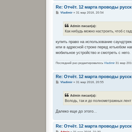
Re: Отчёт. 12 марта проводы рус
С
Vladimir
»
31 мар 2016, 20:54
о
о
б
Admin писал(а):
щ
е
Как нибудь можно настроить, чтоб с га
н
и
е
купить право на использование саундтрек
или в адресной строке перед ютьюбом н
мобильное устройство и смотреть с него.
Последний раз редактировалось
Vladimir
31 мар 2016
Re: Отчёт. 12 марта проводы рус
С
Vladimir
»
31 мар 2016, 20:55
о
о
б
Admin писал(а):
щ
е
Володь, так и до полнометражных лент д
н
и
е
Далеко еще до этого...
Re: Отчёт. 12 марта проводы рус
С
Admin
»
31 мар 2016, 21:30