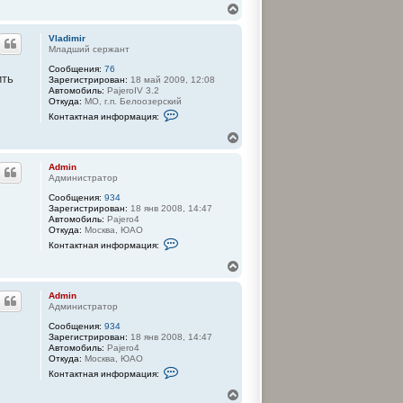
н
н
В
т
а
е
а
ч
р
к
Vladimir
а
н
т
Младший сержант
л
у
н
у
Сообщения:
76
а
т
ить
Зарегистрирован:
18 май 2009, 12:08
я
ь
Автомобиль:
PajeroIV 3.2
и
с
Откуда:
МО, г.п. Белоозерский
н
я
К
ф
Контактная информация:
к
о
о
н
н
р
В
т
м
а
е
а
а
ч
р
к
ц
Admin
а
н
т
и
Администратор
л
у
н
я
у
Сообщения:
934
а
п
т
Зарегистрирован:
18 янв 2008, 14:47
я
о
ь
Автомобиль:
Pajero4
и
л
с
Откуда:
Москва, ЮАО
н
ь
я
К
ф
з
Контактная информация:
к
о
о
о
н
н
р
в
В
т
м
а
а
е
а
а
т
ч
р
к
ц
Admin
е
а
н
т
и
Администратор
л
л
у
н
я
я
у
Сообщения:
934
а
п
т
A
Зарегистрирован:
18 янв 2008, 14:47
я
о
d
ь
Автомобиль:
Pajero4
и
л
m
с
Откуда:
Москва, ЮАО
н
ь
i
я
К
ф
з
n
Контактная информация:
к
о
о
о
н
н
р
в
В
т
м
а