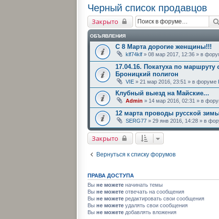
Черный список продавцов
Закрыто
ОБЪЯВЛЕНИЯ
С 8 Марта дорогие женщины!!!
klf74klf
» 08 мар 2017, 12:36 » в фор
17.04.16. Покатуха по маршруту 
Броницкий полигон
VIE
» 21 мар 2016, 23:51 » в форуме
Клубный выезд на Майские...
Admin
» 14 мар 2016, 02:31 » в фор
12 марта проводы русской зим
SERG77
» 29 янв 2016, 14:28 » в ф
Закрыто
Вернуться к списку форумов
ПРАВА ДОСТУПА
Вы
не можете
начинать темы
Вы
не можете
отвечать на сообщения
Вы
не можете
редактировать свои сообщения
Вы
не можете
удалять свои сообщения
Вы
не можете
добавлять вложения