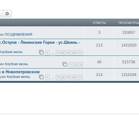
Поиск
Расширенный поиск
ОТВЕТЫ
ПРОСМОТР
3
153857
уме
ПОЗДРАВЛЕНИЯ
с.Остров - Ленинские Горки - ус.Шкинь -
213
1422020
Клубная жизнь
1
7
8
9
10
11
…
40
515736
уме
Клубная жизнь
1
2
3
ы в Новопетровском
214
1310194
оруме
Клубная жизнь
1
7
8
9
10
11
…