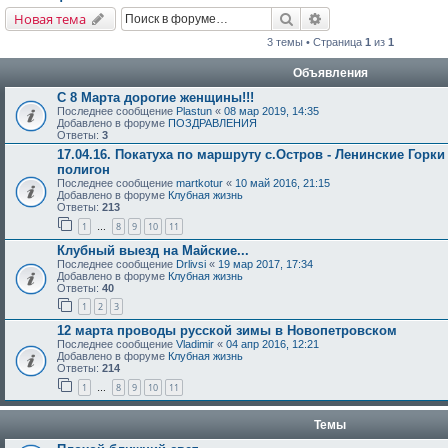
Поиск
Расширенный поис
Новая тема
3 темы • Страница
1
из
1
Объявления
С 8 Марта дорогие женщины!!!
Последнее сообщение
Plastun
«
08 мар 2019, 14:35
Добавлено в форуме
ПОЗДРАВЛЕНИЯ
Ответы:
3
17.04.16. Покатуха по маршруту с.Остров - Ленинские Горки
полигон
Последнее сообщение
martkotur
«
10 май 2016, 21:15
Добавлено в форуме
Клубная жизнь
Ответы:
213
1
8
9
10
11
…
Клубный выезд на Майские...
Последнее сообщение
Drlivsi
«
19 мар 2017, 17:34
Добавлено в форуме
Клубная жизнь
Ответы:
40
1
2
3
12 марта проводы русской зимы в Новопетровском
Последнее сообщение
Vladimir
«
04 апр 2016, 12:21
Добавлено в форуме
Клубная жизнь
Ответы:
214
1
8
9
10
11
…
Темы