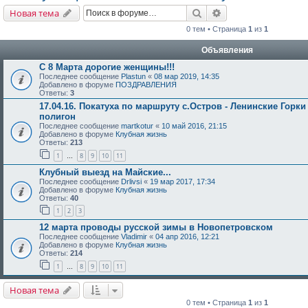
Поиск
Расширенный поис
Новая тема
0 тем • Страница
1
из
1
Объявления
С 8 Марта дорогие женщины!!!
Последнее сообщение
Plastun
«
08 мар 2019, 14:35
Добавлено в форуме
ПОЗДРАВЛЕНИЯ
Ответы:
3
17.04.16. Покатуха по маршруту с.Остров - Ленинские Горки
полигон
Последнее сообщение
martkotur
«
10 май 2016, 21:15
Добавлено в форуме
Клубная жизнь
Ответы:
213
1
8
9
10
11
…
Клубный выезд на Майские...
Последнее сообщение
Drlivsi
«
19 мар 2017, 17:34
Добавлено в форуме
Клубная жизнь
Ответы:
40
1
2
3
12 марта проводы русской зимы в Новопетровском
Последнее сообщение
Vladimir
«
04 апр 2016, 12:21
Добавлено в форуме
Клубная жизнь
Ответы:
214
1
8
9
10
11
…
Новая тема
0 тем • Страница
1
из
1