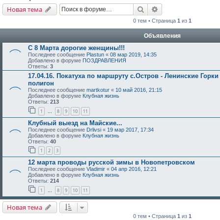
Поиск
Расширенный поис
Новая тема
0 тем • Страница
1
из
1
Объявления
С 8 Марта дорогие женщины!!!
Последнее сообщение
Plastun
«
08 мар 2019, 14:35
Добавлено в форуме
ПОЗДРАВЛЕНИЯ
Ответы:
3
17.04.16. Покатуха по маршруту с.Остров - Ленинские Горки
полигон
Последнее сообщение
martkotur
«
10 май 2016, 21:15
Добавлено в форуме
Клубная жизнь
Ответы:
213
1
8
9
10
11
…
Клубный выезд на Майские...
Последнее сообщение
Drlivsi
«
19 мар 2017, 17:34
Добавлено в форуме
Клубная жизнь
Ответы:
40
1
2
3
12 марта проводы русской зимы в Новопетровском
Последнее сообщение
Vladimir
«
04 апр 2016, 12:21
Добавлено в форуме
Клубная жизнь
Ответы:
214
1
8
9
10
11
…
Новая тема
0 тем • Страница
1
из
1