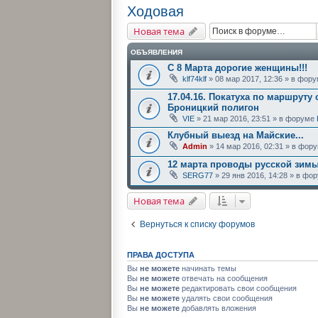
Ходовая
Новая тема
ОБЪЯВЛЕНИЯ
С 8 Марта дорогие женщины!!!
klf74klf
» 08 мар 2017, 12:36 » в фор
17.04.16. Покатуха по маршруту 
Броницкий полигон
VIE
» 21 мар 2016, 23:51 » в форуме
Клубный выезд на Майские...
Admin
» 14 мар 2016, 02:31 » в фор
12 марта проводы русской зим
SERG77
» 29 янв 2016, 14:28 » в ф
Новая тема
Вернуться к списку форумов
ПРАВА ДОСТУПА
Вы
не можете
начинать темы
Вы
не можете
отвечать на сообщения
Вы
не можете
редактировать свои сообщения
Вы
не можете
удалять свои сообщения
Вы
не можете
добавлять вложения