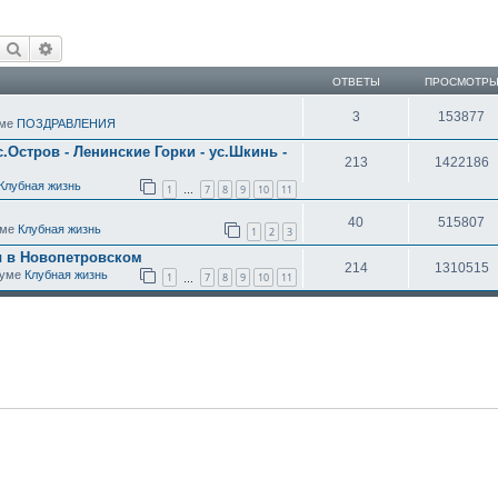
Поиск
Расширенный поиск
ОТВЕТЫ
ПРОСМОТР
3
153877
уме
ПОЗДРАВЛЕНИЯ
с.Остров - Ленинские Горки - ус.Шкинь -
213
1422186
Клубная жизнь
1
7
8
9
10
11
…
40
515807
уме
Клубная жизнь
1
2
3
ы в Новопетровском
214
1310515
оруме
Клубная жизнь
1
7
8
9
10
11
…