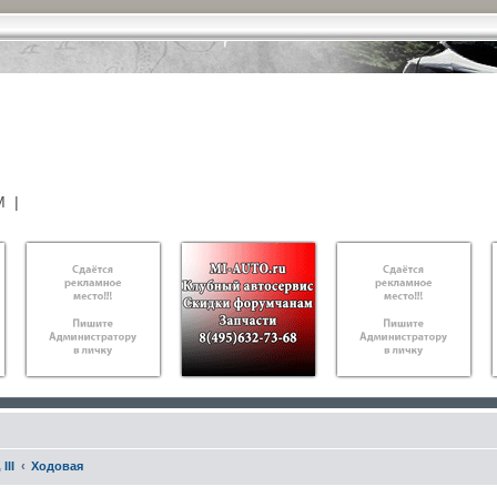
М
|
III
Ходовая