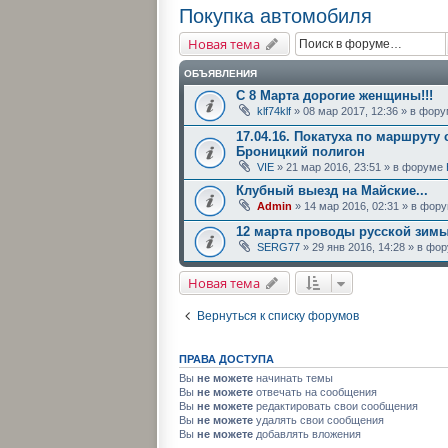
Покупка автомобиля
Новая тема
ОБЪЯВЛЕНИЯ
С 8 Марта дорогие женщины!!!
klf74klf
» 08 мар 2017, 12:36 » в фор
17.04.16. Покатуха по маршруту 
Броницкий полигон
VIE
» 21 мар 2016, 23:51 » в форуме
Клубный выезд на Майские...
Admin
» 14 мар 2016, 02:31 » в фор
12 марта проводы русской зим
SERG77
» 29 янв 2016, 14:28 » в ф
Новая тема
Вернуться к списку форумов
ПРАВА ДОСТУПА
Вы
не можете
начинать темы
Вы
не можете
отвечать на сообщения
Вы
не можете
редактировать свои сообщения
Вы
не можете
удалять свои сообщения
Вы
не можете
добавлять вложения