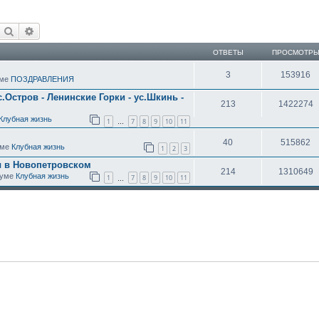
Поиск
Расширенный поиск
ОТВЕТЫ
ПРОСМОТР
3
153916
уме
ПОЗДРАВЛЕНИЯ
с.Остров - Ленинские Горки - ус.Шкинь -
213
1422274
Клубная жизнь
1
7
8
9
10
11
…
40
515862
уме
Клубная жизнь
1
2
3
ы в Новопетровском
214
1310649
оруме
Клубная жизнь
1
7
8
9
10
11
…