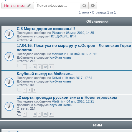
Поиск
Расширенный поис
Новая тема
1 тема • Страница
1
из
1
Объявления
С 8 Марта дорогие женщины!!!
Последнее сообщение
Plastun
«
08 мар 2019, 14:35
Добавлено в форуме
ПОЗДРАВЛЕНИЯ
Ответы:
3
17.04.16. Покатуха по маршруту с.Остров - Ленинские Горки
полигон
Последнее сообщение
martkotur
«
10 май 2016, 21:15
Добавлено в форуме
Клубная жизнь
Ответы:
213
1
8
9
10
11
…
Клубный выезд на Майские...
Последнее сообщение
Drlivsi
«
19 мар 2017, 17:34
Добавлено в форуме
Клубная жизнь
Ответы:
40
1
2
3
12 марта проводы русской зимы в Новопетровском
Последнее сообщение
Vladimir
«
04 апр 2016, 12:21
Добавлено в форуме
Клубная жизнь
Ответы:
214
1
8
9
10
11
…
Темы