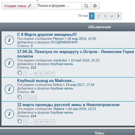
Поиск
Расширенный поис
Новая тема
1
2
3
4
След.
79 тем
Объявления
С 8 Марта дорогие женщины!!!
Последнее сообщение
Plastun
«
08 мар 2019, 14:35
Добавлено в форуме
ПОЗДРАВЛЕНИЯ
Ответы:
3
17.04.16. Покатуха по маршруту с.Остров - Ленинские Горки
полигон
Последнее сообщение
martkotur
«
10 май 2016, 21:15
Добавлено в форуме
Клубная жизнь
Ответы:
213
1
8
9
10
11
…
Клубный выезд на Майские...
Последнее сообщение
Drlivsi
«
19 мар 2017, 17:34
Добавлено в форуме
Клубная жизнь
Ответы:
40
1
2
3
12 марта проводы русской зимы в Новопетровском
Последнее сообщение
Vladimir
«
04 апр 2016, 12:21
Добавлено в форуме
Клубная жизнь
Ответы:
214
1
8
9
10
11
…
Темы