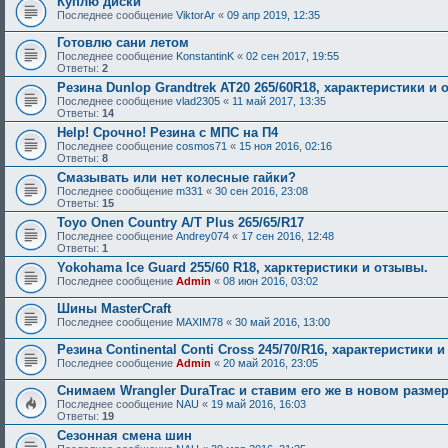
Куплю диски
Последнее сообщение
ViktorAr
«
09 апр 2019, 12:35
Готовлю сани летом
Последнее сообщение
KonstantinK
«
02 сен 2017, 19:55
Ответы:
2
Резина Dunlop Grandtrek AT20 265/60R18, характеристики и 
Последнее сообщение
vlad2305
«
11 май 2017, 13:35
Ответы:
14
Help! Срочно! Резина с МПС на П4
Последнее сообщение
cosmos71
«
15 ноя 2016, 02:16
Ответы:
8
Смазывать или нет колесные гайки?
Последнее сообщение
m331
«
30 сен 2016, 23:08
Ответы:
15
Toyo Onen Country A/T Plus 265/65/R17
Последнее сообщение
Andrey074
«
17 сен 2016, 12:48
Ответы:
1
Yokohama Ice Guard 255/60 R18, харктеристики и отзывы.
Последнее сообщение
Admin
«
08 июн 2016, 03:02
Шины MasterCraft
Последнее сообщение
MAXIM78
«
30 май 2016, 13:00
Резина Continental Conti Cross 245/70/R16, характеристики 
Последнее сообщение
Admin
«
20 май 2016, 23:05
Снимаем Wrangler DuraTrac и ставим его же в новом размер
Последнее сообщение
NAU
«
19 май 2016, 16:03
Ответы:
19
Сезонная смена шин