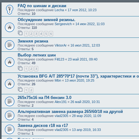
FAQ по шинам и дискам
Последнее сообщение
Lecha
«
17 ноя 2012, 10:23
Ответы:
10
Обсуждение зимней резины.
Последнее сообщение
Sergeevich
«
14 июн 2022, 11:03
Ответы:
110
1
2
3
4
5
6
Зимняя резина
Последнее сообщение
ViktorAr
«
16 июл 2021, 12:03
Ответы:
5
Выбор летних шин
Последнее сообщение
Fill123
«
23 май 2021, 09:40
Ответы:
49
1
2
3
Установка BFG A/T 285*70*17 (почти 33"), характеристики и 
Последнее сообщение
Mbn
«
13 июл 2020, 19:25
Ответы:
26
1
2
265х75х16 на П4 бензин 3.0
Последнее сообщение
Alex191
«
26 май 2020, 10:31
Ответы:
2
Альтернативная замена размера 265/60/18 на другой
Последнее сообщение
vlad2305
«
28 мар 2020, 11:09
Ответы:
4
Замена дисков r18 на r17
Последнее сообщение
vlad2305
«
13 апр 2019, 16:33
Ответы:
1