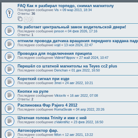
FAQ Как я разбирал торпедо, снимал магнитолу
Последнее сообщение
Vis
«
09 мар 2013, 18:34
Ответы:
36
1
2
Не работает центральный замок водительской двери!
Последнее сообщение
jonson
«
04 фев 2026, 17:16
Ответы:
1
отгнили провода датчика вращения переднего кардана пад
Последнее сообщение
vojd
«
13 ноя 2024, 22:47
Проводка для подключения прицепа
Последнее сообщение
VldimirFilippov
«
27 май 2024, 10:47
Перешёл со штатной магнитолы на Teyes cc2 plus
Последнее сообщение
Denchan
«
01 дек 2022, 16:50
Короткий сигнал при езде
Последнее сообщение
3mei
«
24 авг 2022, 10:21
Кнопки на руле
Последнее сообщение
ViktorAr
«
16 авг 2022, 07:08
Ответы:
2
Распиновка Фар Pajero 4 2012
Последнее сообщение
RomaSivale
«
04 апр 2022, 20:26
Штатная голова Trinity и иже с ней
Последнее сообщение
zValentiNz
«
23 фев 2022, 16:50
Автокорректор фар.
Последнее сообщение
fitfon
«
12 авг 2021, 13:22