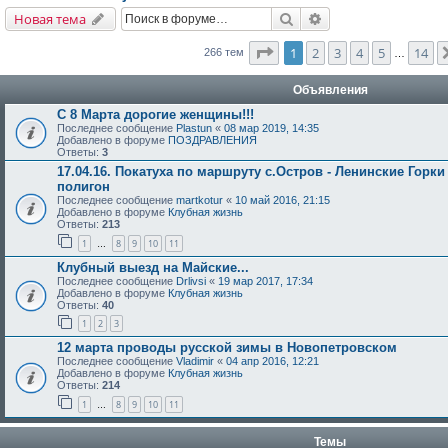
Поиск
Расширенный поис
Новая тема
Страница
1
из
14
1
2
3
4
5
14
266 тем
…
Объявления
С 8 Марта дорогие женщины!!!
Последнее сообщение
Plastun
«
08 мар 2019, 14:35
Добавлено в форуме
ПОЗДРАВЛЕНИЯ
Ответы:
3
17.04.16. Покатуха по маршруту с.Остров - Ленинские Горки
полигон
Последнее сообщение
martkotur
«
10 май 2016, 21:15
Добавлено в форуме
Клубная жизнь
Ответы:
213
1
8
9
10
11
…
Клубный выезд на Майские...
Последнее сообщение
Drlivsi
«
19 мар 2017, 17:34
Добавлено в форуме
Клубная жизнь
Ответы:
40
1
2
3
12 марта проводы русской зимы в Новопетровском
Последнее сообщение
Vladimir
«
04 апр 2016, 12:21
Добавлено в форуме
Клубная жизнь
Ответы:
214
1
8
9
10
11
…
Темы