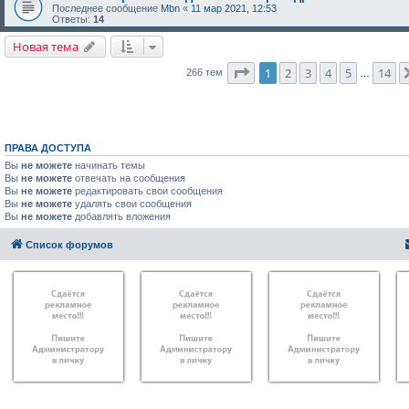
Последнее сообщение
Mbn
«
11 мар 2021, 12:53
Ответы:
14
Новая тема
Страница
1
из
14
1
2
3
4
5
14
266 тем
…
ПРАВА ДОСТУПА
Вы
не можете
начинать темы
Вы
не можете
отвечать на сообщения
Вы
не можете
редактировать свои сообщения
Вы
не можете
удалять свои сообщения
Вы
не можете
добавлять вложения
Список форумов