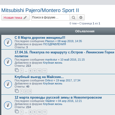
Mitsubishi Pajero/Montero Sport II
Поиск
Расширенный поис
Новая тема
0 тем • Страница
1
из
1
Объявления
С 8 Марта дорогие женщины!!!
Последнее сообщение
Plastun
«
08 мар 2019, 14:35
Добавлено в форуме
ПОЗДРАВЛЕНИЯ
Ответы:
3
17.04.16. Покатуха по маршруту с.Остров - Ленинские Горки
полигон
Последнее сообщение
martkotur
«
10 май 2016, 21:15
Добавлено в форуме
Клубная жизнь
Ответы:
213
1
8
9
10
11
…
Клубный выезд на Майские...
Последнее сообщение
Drlivsi
«
19 мар 2017, 17:34
Добавлено в форуме
Клубная жизнь
Ответы:
40
1
2
3
12 марта проводы русской зимы в Новопетровском
Последнее сообщение
Vladimir
«
04 апр 2016, 12:21
Добавлено в форуме
Клубная жизнь
Ответы:
214
1
8
9
10
11
…