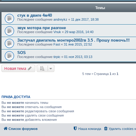
Темы
стук в двиге 4м40
Последнее сообщение
andreykz
«
11 дек 2017, 18:38
звук мотора при разгоне
Последнее сообщение
Vnuk
«
29 мар 2016, 14:40
Застучал двигатель монтеро2002гв 3.5 . Прошу помочь!!!
Последнее сообщение
Fast
«
31 янв 2015, 22:52
SOS
Последнее сообщение
tirpic
«
01 ноя 2013, 03:13
Новая тема
5 тем • Страница
1
из
1
ПРАВА ДОСТУПА
Вы
не можете
начинать темы
Вы
не можете
отвечать на сообщения
Вы
не можете
редактировать свои сообщения
Вы
не можете
удалять свои сообщения
Вы
не можете
добавлять вложения
Список форумов
Наша команда
Удалить cookies