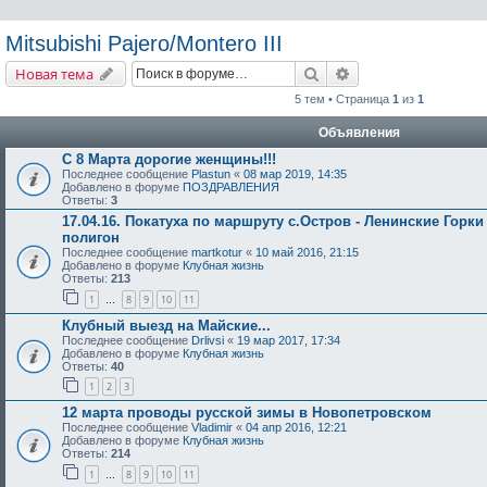
Mitsubishi Pajero/Montero III
Поиск
Расширенный поис
Новая тема
5 тем • Страница
1
из
1
Объявления
С 8 Марта дорогие женщины!!!
Последнее сообщение
Plastun
«
08 мар 2019, 14:35
Добавлено в форуме
ПОЗДРАВЛЕНИЯ
Ответы:
3
17.04.16. Покатуха по маршруту с.Остров - Ленинские Горки
полигон
Последнее сообщение
martkotur
«
10 май 2016, 21:15
Добавлено в форуме
Клубная жизнь
Ответы:
213
1
8
9
10
11
…
Клубный выезд на Майские...
Последнее сообщение
Drlivsi
«
19 мар 2017, 17:34
Добавлено в форуме
Клубная жизнь
Ответы:
40
1
2
3
12 марта проводы русской зимы в Новопетровском
Последнее сообщение
Vladimir
«
04 апр 2016, 12:21
Добавлено в форуме
Клубная жизнь
Ответы:
214
1
8
9
10
11
…