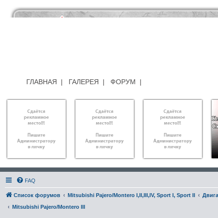
ГЛАВНАЯ
|
ГАЛЕРЕЯ
|
ФОРУМ
|
FAQ
Список форумов
Mitsubishi Pajero/Montero I,II,III,IV, Sport I, Sport II
Двига
Mitsubishi Pajero/Montero III