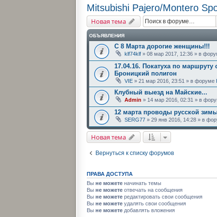
Mitsubishi Pajero/Montero Spo
Новая тема
ОБЪЯВЛЕНИЯ
С 8 Марта дорогие женщины!!!
klf74klf
» 08 мар 2017, 12:36 » в фор
17.04.16. Покатуха по маршруту 
Броницкий полигон
VIE
» 21 мар 2016, 23:51 » в форуме
Клубный выезд на Майские...
Admin
» 14 мар 2016, 02:31 » в фор
12 марта проводы русской зим
SERG77
» 29 янв 2016, 14:28 » в ф
Новая тема
Вернуться к списку форумов
ПРАВА ДОСТУПА
Вы
не можете
начинать темы
Вы
не можете
отвечать на сообщения
Вы
не можете
редактировать свои сообщения
Вы
не можете
удалять свои сообщения
Вы
не можете
добавлять вложения