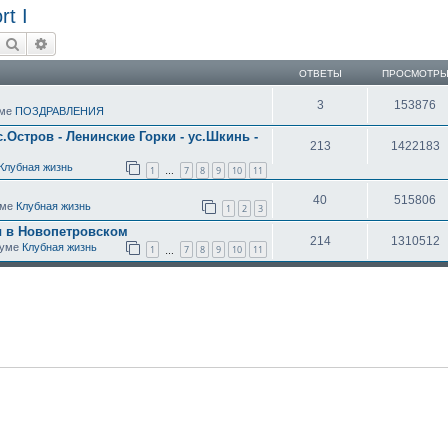
rt I
Поиск
Расширенный поиск
ОТВЕТЫ
ПРОСМОТР
3
153876
уме
ПОЗДРАВЛЕНИЯ
с.Остров - Ленинские Горки - ус.Шкинь -
213
1422183
Клубная жизнь
1
7
8
9
10
11
…
40
515806
уме
Клубная жизнь
1
2
3
ы в Новопетровском
214
1310512
оруме
Клубная жизнь
1
7
8
9
10
11
…