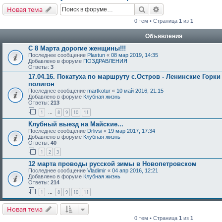
Поиск
Расширенный поис
Новая тема
0 тем • Страница
1
из
1
Объявления
С 8 Марта дорогие женщины!!!
Последнее сообщение
Plastun
«
08 мар 2019, 14:35
Добавлено в форуме
ПОЗДРАВЛЕНИЯ
Ответы:
3
17.04.16. Покатуха по маршруту с.Остров - Ленинские Горки
полигон
Последнее сообщение
martkotur
«
10 май 2016, 21:15
Добавлено в форуме
Клубная жизнь
Ответы:
213
1
8
9
10
11
…
Клубный выезд на Майские...
Последнее сообщение
Drlivsi
«
19 мар 2017, 17:34
Добавлено в форуме
Клубная жизнь
Ответы:
40
1
2
3
12 марта проводы русской зимы в Новопетровском
Последнее сообщение
Vladimir
«
04 апр 2016, 12:21
Добавлено в форуме
Клубная жизнь
Ответы:
214
1
8
9
10
11
…
Новая тема
0 тем • Страница
1
из
1