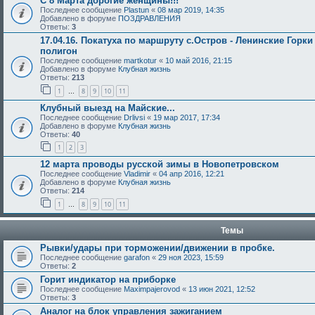
С 8 Марта дорогие женщины!!!
Последнее сообщение
Plastun
«
08 мар 2019, 14:35
Добавлено в форуме
ПОЗДРАВЛЕНИЯ
Ответы:
3
17.04.16. Покатуха по маршруту с.Остров - Ленинские Горки
полигон
Последнее сообщение
martkotur
«
10 май 2016, 21:15
Добавлено в форуме
Клубная жизнь
Ответы:
213
1
8
9
10
11
…
Клубный выезд на Майские...
Последнее сообщение
Drlivsi
«
19 мар 2017, 17:34
Добавлено в форуме
Клубная жизнь
Ответы:
40
1
2
3
12 марта проводы русской зимы в Новопетровском
Последнее сообщение
Vladimir
«
04 апр 2016, 12:21
Добавлено в форуме
Клубная жизнь
Ответы:
214
1
8
9
10
11
…
Темы
Рывки/удары при торможении/движении в пробке.
Последнее сообщение
garafon
«
29 ноя 2023, 15:59
Ответы:
2
Горит индикатор на приборке
Последнее сообщение
Maximpajerovod
«
13 июн 2021, 12:52
Ответы:
3
Аналог на блок управления зажиганием