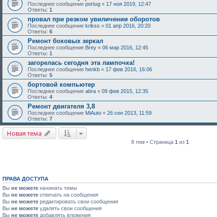
Последнее сообщение
portug
«
17 ноя 2019, 12:47
Ответы:
1
провал при резком увиличении оборотов
Последнее сообщение
krikss
«
01 апр 2016, 20:20
Ответы:
6
Ремонт боковых зеркал
Последнее сообщение
Brey
«
06 мар 2016, 12:45
Ответы:
1
загорелась сегодня эта лампочка!
Последнее сообщение
henkb
«
17 фев 2016, 16:06
Ответы:
5
бортовой компьютер
Последнее сообщение
abra
«
09 фев 2015, 12:35
Ответы:
4
Ремонт двигателя 3,8
Последнее сообщение
MiAuto
«
26 сен 2013, 11:59
Ответы:
7
Новая тема
8 тем • Страница
1
из
1
ПРАВА ДОСТУПА
Вы
не можете
начинать темы
Вы
не можете
отвечать на сообщения
Вы
не можете
редактировать свои сообщения
Вы
не можете
удалять свои сообщения
Вы
не можете
добавлять вложения