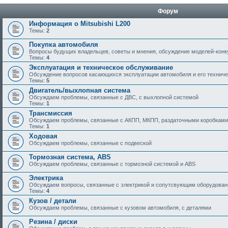
Форум
Информация о Mitsubishi L200
Темы:
2
Покупка автомобиля
Вопросы будущих владельцев, советы и мнения, обсуждение моделей-кон
Темы:
4
Эксплуатация и техническое обслуживание
Обсуждение вопросов касающихся эксплуатации автомобиля и его техничес
Темы:
5
Двигатель/выхлопная система
Обсуждаем проблемы, связанные с ДВС, с выхлопной системой
Темы:
1
Трансмиссия
Обсуждаем проблемы, связанные с АКПП, МКПП, раздаточными коробками
Темы:
1
Ходовая
Обсуждаем проблемы, связанные с подвеской
Тормозная система, ABS
Обсуждаем проблемы, связанные с тормозной системой и ABS
Электрика
Обсуждаем вопросы, связанные с электрикой и сопутсвующим оборудова
Темы:
4
Кузов / детали
Обсуждаем проблемы, связанные с кузовом автомобиля, с деталями
Резина / диски