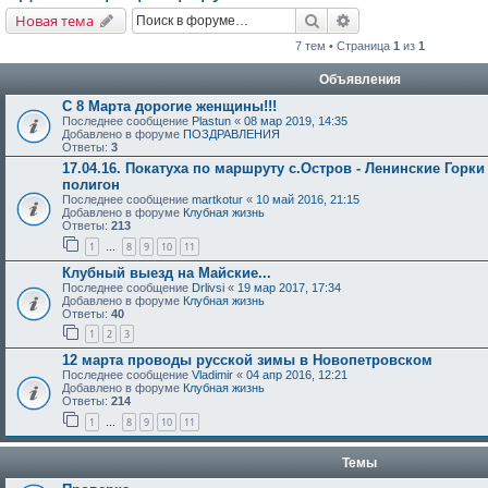
Поиск
Расширенный поис
Новая тема
7 тем • Страница
1
из
1
Объявления
С 8 Марта дорогие женщины!!!
Последнее сообщение
Plastun
«
08 мар 2019, 14:35
Добавлено в форуме
ПОЗДРАВЛЕНИЯ
Ответы:
3
17.04.16. Покатуха по маршруту с.Остров - Ленинские Горки
полигон
Последнее сообщение
martkotur
«
10 май 2016, 21:15
Добавлено в форуме
Клубная жизнь
Ответы:
213
1
8
9
10
11
…
Клубный выезд на Майские...
Последнее сообщение
Drlivsi
«
19 мар 2017, 17:34
Добавлено в форуме
Клубная жизнь
Ответы:
40
1
2
3
12 марта проводы русской зимы в Новопетровском
Последнее сообщение
Vladimir
«
04 апр 2016, 12:21
Добавлено в форуме
Клубная жизнь
Ответы:
214
1
8
9
10
11
…
Темы