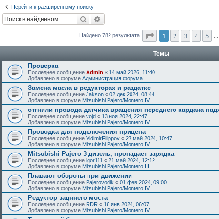
Перейти к расширенному поиску
Поиск
Расширенный поиск
Страница
1
из
40
1
2
3
4
5
Найдено 782 результата
…
Темы
Проверка
Последнее сообщение
Admin
«
14 май 2026, 11:40
Добавлено в форуме
Администрация форума
Замена масла в редукторах и раздатке
Последнее сообщение
Jakson
«
02 дек 2024, 08:44
Добавлено в форуме
Mitsubishi Pajero/Montero IV
отгнили провода датчика вращения переднего кардана пад
Последнее сообщение
vojd
«
13 ноя 2024, 22:47
Добавлено в форуме
Mitsubishi Pajero/Montero IV
Проводка для подключения прицепа
Последнее сообщение
VldimirFilippov
«
27 май 2024, 10:47
Добавлено в форуме
Mitsubishi Pajero/Montero IV
Mitsubishi Pajero 3 дизель, пропадает зарядка.
Последнее сообщение
igor111
«
21 май 2024, 12:12
Добавлено в форуме
Mitsubishi Pajero/Montero III
Плавают обороты при движении
Последнее сообщение
Pajerovodik
«
01 фев 2024, 09:00
Добавлено в форуме
Mitsubishi Pajero/Montero IV
Редуктор задннего моста
Последнее сообщение
RDR
«
16 янв 2024, 06:07
Добавлено в форуме
Mitsubishi Pajero/Montero IV