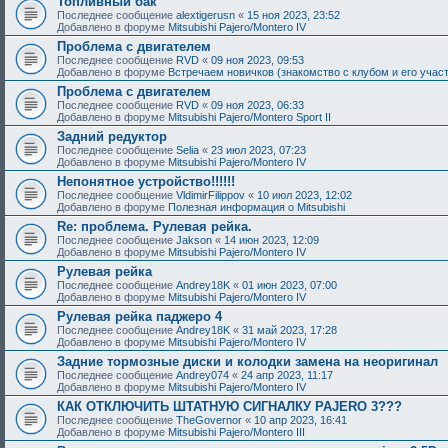
Топливный бак
Последнее сообщение
alextigerusn
«
15 ноя 2023, 23:52
Добавлено в форуме
Mitsubishi Pajero/Montero IV
Проблема с двигателем
Последнее сообщение
RVD
«
09 ноя 2023, 09:53
Добавлено в форуме
Встречаем новичков (знакомство с клубом и его учас
Проблема с двигателем
Последнее сообщение
RVD
«
09 ноя 2023, 06:33
Добавлено в форуме
Mitsubishi Pajero/Montero Sport II
Задний редуктор
Последнее сообщение
Selia
«
23 июл 2023, 07:23
Добавлено в форуме
Mitsubishi Pajero/Montero IV
Непонятное устройство!!!!!!
Последнее сообщение
VldimirFilippov
«
10 июл 2023, 12:02
Добавлено в форуме
Полезная информация о Mitsubishi
Re: проблема. Рулевая рейка.
Последнее сообщение
Jakson
«
14 июн 2023, 12:09
Добавлено в форуме
Mitsubishi Pajero/Montero IV
Рулевая рейка
Последнее сообщение
Andrey18K
«
01 июн 2023, 07:00
Добавлено в форуме
Mitsubishi Pajero/Montero IV
Рулевая рейка паджеро 4
Последнее сообщение
Andrey18K
«
31 май 2023, 17:28
Добавлено в форуме
Mitsubishi Pajero/Montero IV
Задние тормозные диски и колодки замена на неоригинал
Последнее сообщение
Andrey074
«
24 апр 2023, 11:17
Добавлено в форуме
Mitsubishi Pajero/Montero IV
КАК ОТКЛЮЧИТЬ ШТАТНУЮ СИГНАЛКУ PAJERO 3???
Последнее сообщение
TheGovernor
«
10 апр 2023, 16:41
Добавлено в форуме
Mitsubishi Pajero/Montero III