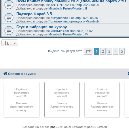
Всем привет прошу помощи со сцеплением на pojero 2.5D
Последнее сообщение
ANTON1992
«
07 апр 2023, 00:20
Добавлено в форуме
Mitsubishi Pajero/Montero II
Паджеро 4 араб 3.5
Последнее сообщение
suleyman80
«
04 апр 2023, 05:36
Добавлено в форуме
Полезная информация о Mitsubishi
Стук и вибрация по кузову
Последнее сообщение
ValikKIP
«
09 мар 2023, 14:02
Добавлено в форуме
Mitsubishi Pajero/Montero IV
Страница
1
из
40
1
2
3
4
5
Найдено 782 результата
…
Список форумов
Создано на основе
phpBB
® Forum Software © phpBB Limited