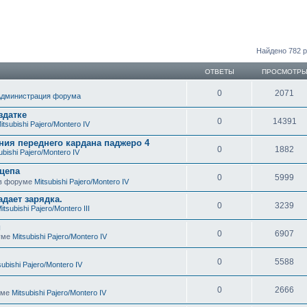
ный поиск
Найдено 782 
ОТВЕТЫ
ПРОСМОТР
0
2071
Администрация форума
здатке
0
14391
itsubishi Pajero/Montero IV
ния переднего кардана паджеро 4
0
1882
ubishi Pajero/Montero IV
цепа
0
5999
» в форуме
Mitsubishi Pajero/Montero IV
адает зарядка.
0
3239
itsubishi Pajero/Montero III
и
0
6907
руме
Mitsubishi Pajero/Montero IV
0
5588
subishi Pajero/Montero IV
0
2666
руме
Mitsubishi Pajero/Montero IV