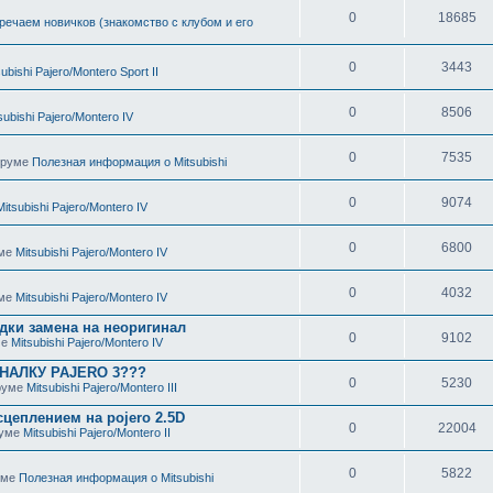
0
18685
речаем новичков (знакомство с клубом и его
0
3443
subishi Pajero/Montero Sport II
0
8506
subishi Pajero/Montero IV
0
7535
форуме
Полезная информация о Mitsubishi
0
9074
Mitsubishi Pajero/Montero IV
0
6800
уме
Mitsubishi Pajero/Montero IV
0
4032
уме
Mitsubishi Pajero/Montero IV
дки замена на неоригинал
0
9102
ме
Mitsubishi Pajero/Montero IV
НАЛКУ PAJERO 3???
0
5230
оруме
Mitsubishi Pajero/Montero III
цеплением на pojero 2.5D
0
22004
руме
Mitsubishi Pajero/Montero II
0
5822
руме
Полезная информация о Mitsubishi