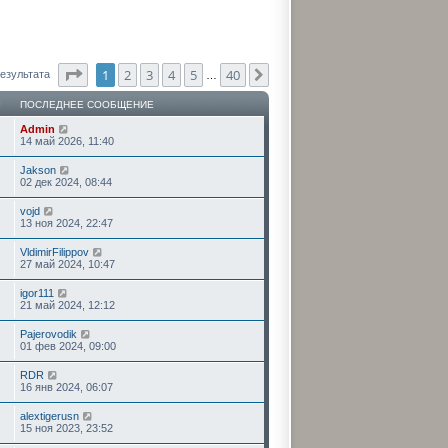
Страница
1
из
40
1
2
3
4
5
40
След.
результата
…
Ы
ПОСЛЕДНЕЕ СООБЩЕНИЕ
Admin
14 май 2026, 11:40
Jakson
02 дек 2024, 08:44
vojd
13 ноя 2024, 22:47
VldimirFilippov
27 май 2024, 10:47
igor111
21 май 2024, 12:12
Pajerovodik
01 фев 2024, 09:00
RDR
16 янв 2024, 06:07
alextigerusn
15 ноя 2023, 23:52