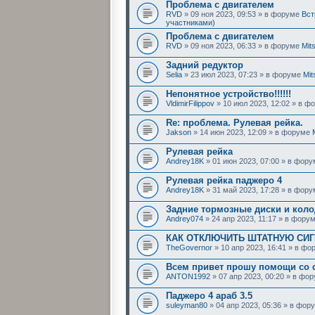
Проблема с двигателем
RVD
» 09 ноя 2023, 09:53 » в форуме
Вст
участниками)
Проблема с двигателем
RVD
» 09 ноя 2023, 06:33 » в форуме
Mit
Задний редуктор
Selia
» 23 июл 2023, 07:23 » в форуме
Mit
Непонятное устройство!!!!!!
VldimirFilippov
» 10 июл 2023, 12:02 » в 
Re: проблема. Рулевая рейка.
Jakson
» 14 июн 2023, 12:09 » в форуме
Рулевая рейка
Andrey18K
» 01 июн 2023, 07:00 » в фор
Рулевая рейка паджеро 4
Andrey18K
» 31 май 2023, 17:28 » в фор
Задние тормозные диски и коло
Andrey074
» 24 апр 2023, 11:17 » в фору
КАК ОТКЛЮЧИТЬ ШТАТНУЮ СИГ
TheGovernor
» 10 апр 2023, 16:41 » в ф
Всем привет прошу помощи со с
ANTON1992
» 07 апр 2023, 00:20 » в фо
Паджеро 4 араб 3.5
suleyman80
» 04 апр 2023, 05:36 » в фо