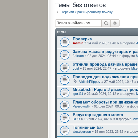
Темы без ответов
Перейти к расширенному поиску
Поиск
Расширен
ТЕМЫ
Проверка
Admin
» 14 май 2026, 11:40 » в форуме
Замена масла в редукторах и ра
Jakson
» 02 дек 2024, 08:44 » в форуме
M
отгнили провода датчика враще
vojd
» 13 ноя 2024, 22:47 » в форуме
Mits
Проводка для подключения при
VldimirFilippov
» 27 май 2024, 10:47 
Mitsubishi Pajero 3 дизель, проп
igor111
» 21 май 2024, 12:12 » в форуме
M
Плавают обороты при движени
Pajerovodik
» 01 фев 2024, 09:00 » в фо
Редуктор задннего моста
RDR
» 16 янв 2024, 06:07 » в форуме
Mit
Топливный бак
alextigerusn
» 15 ноя 2023, 23:52 » в фо