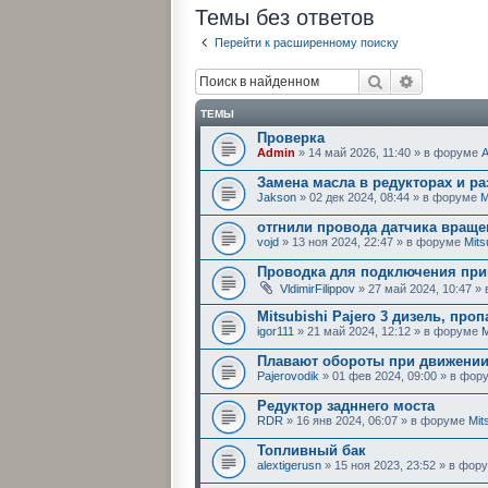
Темы без ответов
Перейти к расширенному поиску
Поиск
Расширен
ТЕМЫ
Проверка
Admin
» 14 май 2026, 11:40 » в форуме
Замена масла в редукторах и ра
Jakson
» 02 дек 2024, 08:44 » в форуме
M
отгнили провода датчика враще
vojd
» 13 ноя 2024, 22:47 » в форуме
Mits
Проводка для подключения при
VldimirFilippov
» 27 май 2024, 10:47 
Mitsubishi Pajero 3 дизель, проп
igor111
» 21 май 2024, 12:12 » в форуме
M
Плавают обороты при движени
Pajerovodik
» 01 фев 2024, 09:00 » в фо
Редуктор задннего моста
RDR
» 16 янв 2024, 06:07 » в форуме
Mit
Топливный бак
alextigerusn
» 15 ноя 2023, 23:52 » в фо