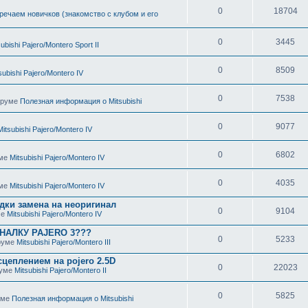
0
18704
речаем новичков (знакомство с клубом и его
0
3445
subishi Pajero/Montero Sport II
0
8509
subishi Pajero/Montero IV
0
7538
форуме
Полезная информация о Mitsubishi
0
9077
Mitsubishi Pajero/Montero IV
0
6802
уме
Mitsubishi Pajero/Montero IV
0
4035
уме
Mitsubishi Pajero/Montero IV
дки замена на неоригинал
0
9104
ме
Mitsubishi Pajero/Montero IV
НАЛКУ PAJERO 3???
0
5233
оруме
Mitsubishi Pajero/Montero III
цеплением на pojero 2.5D
0
22023
руме
Mitsubishi Pajero/Montero II
0
5825
руме
Полезная информация о Mitsubishi