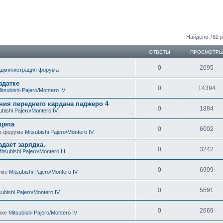
ный поиск
Найдено 782 
ОТВЕТЫ
ПРОСМОТР
0
2095
Администрация форума
здатке
0
14394
itsubishi Pajero/Montero IV
ния переднего кардана паджеро 4
0
1884
ubishi Pajero/Montero IV
цепа
0
6002
» в форуме
Mitsubishi Pajero/Montero IV
адает зарядка.
0
3242
itsubishi Pajero/Montero III
и
0
6909
руме
Mitsubishi Pajero/Montero IV
0
5591
subishi Pajero/Montero IV
0
2669
руме
Mitsubishi Pajero/Montero IV