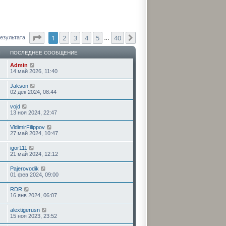
Страница
1
из
40
1
2
3
4
5
40
След.
результата
…
Ы
ПОСЛЕДНЕЕ СООБЩЕНИЕ
Admin
14 май 2026, 11:40
Jakson
02 дек 2024, 08:44
vojd
13 ноя 2024, 22:47
VldimirFilippov
27 май 2024, 10:47
igor111
21 май 2024, 12:12
Pajerovodik
01 фев 2024, 09:00
RDR
16 янв 2024, 06:07
alextigerusn
15 ноя 2023, 23:52