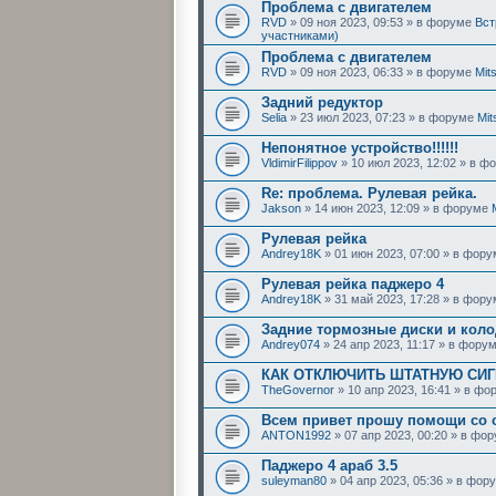
Проблема с двигателем
RVD
» 09 ноя 2023, 09:53 » в форуме
Вст
участниками)
Проблема с двигателем
RVD
» 09 ноя 2023, 06:33 » в форуме
Mit
Задний редуктор
Selia
» 23 июл 2023, 07:23 » в форуме
Mit
Непонятное устройство!!!!!!
VldimirFilippov
» 10 июл 2023, 12:02 » в 
Re: проблема. Рулевая рейка.
Jakson
» 14 июн 2023, 12:09 » в форуме
Рулевая рейка
Andrey18K
» 01 июн 2023, 07:00 » в фор
Рулевая рейка паджеро 4
Andrey18K
» 31 май 2023, 17:28 » в фор
Задние тормозные диски и коло
Andrey074
» 24 апр 2023, 11:17 » в фору
КАК ОТКЛЮЧИТЬ ШТАТНУЮ СИГ
TheGovernor
» 10 апр 2023, 16:41 » в ф
Всем привет прошу помощи со с
ANTON1992
» 07 апр 2023, 00:20 » в фо
Паджеро 4 араб 3.5
suleyman80
» 04 апр 2023, 05:36 » в фо