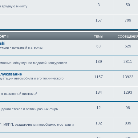
3
50
в трудную минуту
157
709
ORT II
ТЕМЫ
СООБЩЕНИ
shi
63
529
укции - полезный материал
139
2811
 мнения, обсуждение моделей-конкурентов…
служивание
1157
13923
атации автомобиля и его технического
184
1293
 с выхлопной системой
12
98
ндации стёкол и оптики разных фирм.
132
839
, МКПП, раздаточными коробками, мостами и