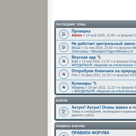
ПОСЛЕДНИЕ ТЕМЫ
Проверка
Admin
» 14 май 2026, 11:40 » в форуме
С
Не работает центральный замок
MixaZ
» 01 янв 2016, 23:00 » в форуме
Mi
Электрика
»
Mitsubishi Pajero/Montero IV
Вкусная еда
Kolo
» 13 янв 2020, 21:37 » в форуме
Отд
ФЛУДИЛЬНЯ, общение на отвлеченные 
Отпробуем блинчики на природе
Puh
» 10 фев 2012, 12:16 » в форуме
ОС
Кулинары
Madama
» 18 авг 2011, 11:22 » в форуме
»
ФЛУДИЛЬНЯ, общение на отвлеченные
ФОРУМ
Ахтунг! Ахтунг! Очень важно и 
Темы и сообщения, являющиеся важными
данного сайта.
ПРАВИЛА ФОРУМА
ПРАВИЛА ФОРУМА