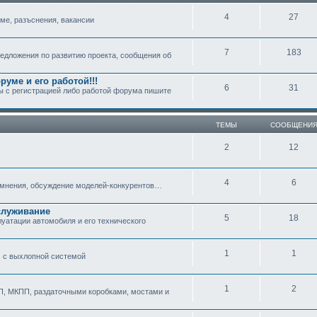
4
27
ме, разъснения, вакансии
7
183
едложения по развитию проекта, сообщения об
уме и его работой!!!
6
31
мы с регистрацией либо работой форума пишите
ТЕМЫ
СООБЩЕНИ
2
12
4
6
 мнения, обсуждение моделей-конкурентов…
служивание
5
18
атации автомобиля и его технического
1
1
 с выхлопной системой
1
2
, МКПП, раздаточными коробками, мостами и