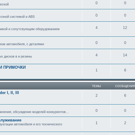
0
0
еской
0
0
озной системой и ABS
4
12
рикой и сопутсвующим оборудованием
0
0
вом автомобиля, с деталями
4
14
ых дисков в и резины
 И ПРИМОЧКИ
1
6
ТЕМЫ
СООБЩЕНИ
 I, II, III
2
6
0
0
 мнения, обсуждение моделей-конкурентов…
служивание
1
2
атации автомобиля и его технического