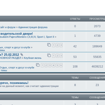
ОТВЕТЫ
ПРОСМОТР
0
2073
айт и форум
»
Администрация форума
 водительской двери!
1
4739
tsubishi Pajero/Montero I,II,III,IV, Sport I, Sport II
»
1
2
3
42
189649
ых, спорт и досуг в клубе
»
темы
? 25.02.2012
1
2
3
53
55835
НОВНОЙ РАЗДЕЛ
»
Клубная жизнь
1
2
3
4
5
6
108
4639212
Отдых, спорт и досуг в клубе
 темы
ТЕМЫ
СООБЩЕНИ
горячо, понимаешь!
8
23
 на данный момент, как считает администрации
ТЕМЫ
СООБЩЕНИ
3
3