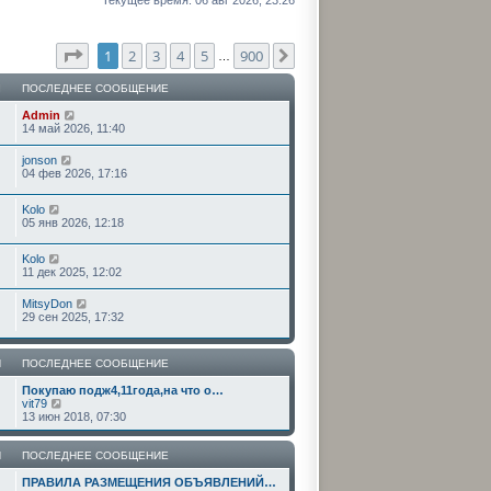
Текущее время: 06 авг 2026, 23:26
Страница
1
из
900
1
2
3
4
5
900
След.
…
Ы
ПОСЛЕДНЕЕ СООБЩЕНИЕ
Admin
14 май 2026, 11:40
jonson
04 фев 2026, 17:16
Kolo
05 янв 2026, 12:18
Kolo
11 дек 2025, 12:02
MitsyDon
29 сен 2025, 17:32
Я
ПОСЛЕДНЕЕ СООБЩЕНИЕ
Покупаю подж4,11года,на что о…
П
vit79
е
13 июн 2018, 07:30
р
е
й
Я
ПОСЛЕДНЕЕ СООБЩЕНИЕ
т
и
ПРАВИЛА РАЗМЕЩЕНИЯ ОБЪЯВЛЕНИЙ…