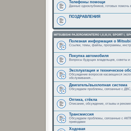
Телефоны помощи
Данные одноклубников, готовых помочь 
ПОЗДРАВЛЕНИЯ
MITSUBISHI PAJERO/MONTERO I,II,III,IV, SPORT I, SP
Полезная информация о Mitsubi
Ссылки, темы, файлы, программы, инстр
Покупка автомобиля
Вопросы будущих владельцев, советы и
Эксплуатация и техническое об
Обсуждение вопросов касающихся эксплу
обслуживания...
Двигатель/выхлопная система
Обсуждаем проблемы, связанные с ДВС,
Оптика, стёкла
Описание, обсуждение, отзывы и рекоме
Трансмиссия
Обсуждаем проблемы, связанные с АКПП
приводами
Ходовая