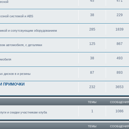
45
471
еской
38
229
озной системой и ABS
285
1839
рикой и сопутсвующим оборудованием
125
867
вом автомобиля, с деталями
38
493
омобиля
87
893
ых дисков в и резины
 И ПРИМОЧКИ
232
3653
ТЕМЫ
СООБЩЕНИ
1
1086
уги и скидки участникам клуба
ТЕМЫ
СООБЩЕНИ