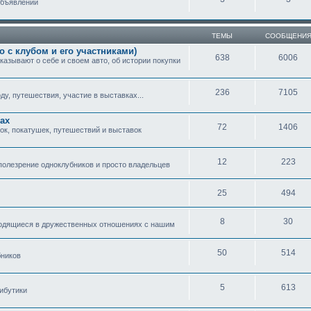
объявлений
ТЕМЫ
СООБЩЕНИ
 с клубом и его участниками)
638
6006
казывают о себе и своем авто, об истории покупки
236
7105
ду, путешествия, участие в выставках...
ах
72
1406
ок, покатушек, путешествий и выставок
12
223
олезрение одноклубников и просто владельцев
25
494
8
30
одящиеся в дружественных отношениях с нашим
50
514
бников
5
613
ибутики