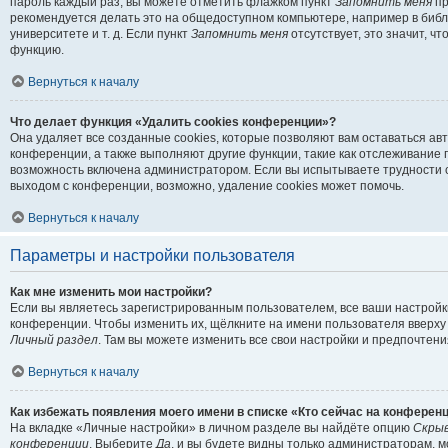
пароль каждый раз, вы можете отметить флажком пункт
Запомнить меня
пр
рекомендуется делать это на общедоступном компьютере, например в библ
университете и т. д. Если пункт
Запомнить меня
отсутствует, это значит, ч
функцию.
Вернуться к началу
Что делает функция «Удалить cookies конференции»?
Она удаляет все созданные cookies, которые позволяют вам оставаться ав
конференции, а также выполняют другие функции, такие как отслеживание
возможность включена администратором. Если вы испытываете трудности 
выходом с конференции, возможно, удаление cookies может помочь.
Вернуться к началу
Параметры и настройки пользователя
Как мне изменить мои настройки?
Если вы являетесь зарегистрированным пользователем, все ваши настройк
конференции. Чтобы изменить их, щёлкните на имени пользователя вверху
Личный раздел
. Там вы можете изменить все свои настройки и предпочтени
Вернуться к началу
Как избежать появления моего имени в списке «Кто сейчас на конферен
На вкладке «Личные настройки» в личном разделе вы найдёте опцию
Скрыв
конференции
. Выберите
Да
, и вы будете видны только администраторам, 