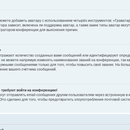
ожете добавить аватару с использованием четырёх инструментов: «Граватар
ра зависит, включена ли поддержка аватар, а также какие типы аватар могу
стратором конференции для выяснения причин.
?
отражают количество созданных вами сообщений или идентифицируют опред
 не можете напрямую изменять наименования званий на конференции, так ка
ужными сообщениями только для того, чтобы повысить своё звание. На боль
ение вашего счётчика сообщений.
я требуют войти на конференцию!
гут отправлять email-сообщения другим пользователям через встроенную в 
 Это сделано для того, чтобы предотвратить злоупотребления почтовой сис