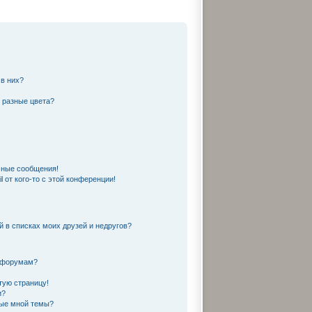
 в них?
 разные цвета?
чные сообщения!
 от кого-то с этой конференции!
й в списках моих друзей и недругов?
и форумам?
тую страницу!
и?
ные мной темы?