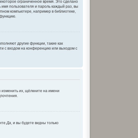
некоторое ограниченное время. Это сделано
ь имя пользователя и пароль каждый раз, вы
пном компьютере, например в библиотеке,
 функцию.
полняют другие функции, такие как
ти с входом на конференцию или выходом с
 изменить их, щёлкните на имени
дпочтения.
рите
Да
, и вы будете видны только