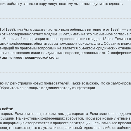
рация займёт у вас всего пару минут, поэтому мы рекомендуем это сделать.
 Act of 1998), или Акт о защите частных прав ребёнка в интернете от 1998 г. 
 от несовершеннолетних младше 13 лет, иметь на это письменное согласие 
 сбор личной информации от несовершеннолетних младше 13 лет. Если вы не 
амой конференции, обратитесь за помощью к юрисконсульту. Обратите внима
ендаций по правовым вопросам и не является объектом юридических отношен
ого использования и/или юридических вопросов, связанных с этой конференц
 акт не имеет юридической силы.
.
чил регистрацию новых пользователей. Также возможно, что он заблокирова
 Обратитесь за помощью к администратору конференции.
у войти!
 пароль. Если они верны, то возможны два варианта. Если включена поддержк
струкциям. На некоторых конференциях требуется, чтобы все новые учётные
та информация отображается в процессе регистрации. Если вам было присла
ено, то возможно, что вы указали неправильный адрес email либо он заблок