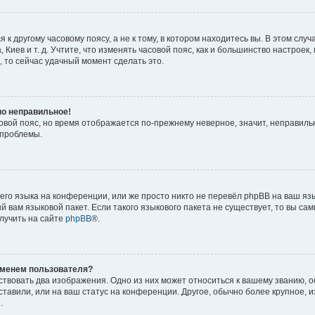
к другому часовому поясу, а не к тому, в котором находитесь вы. В этом слу
а, Киев и т. д. Учтите, что изменять часовой пояс, как и большинство настроек
 то сейчас удачный момент сделать это.
но неправильное!
совой пояс, но время отображается по-прежнему неверное, значит, неправиль
 проблемы.
го языка на конференции, или же просто никто не перевёл phpBB на ваш яз
 вам языковой пакет. Если такого языкового пакета не существует, то вы са
лучить на сайте
phpBB
®.
именем пользователя?
твовать два изображения. Одно из них может относиться к вашему званию, об
тавили, или на ваш статус на конференции. Другое, обычно более крупное, 
.