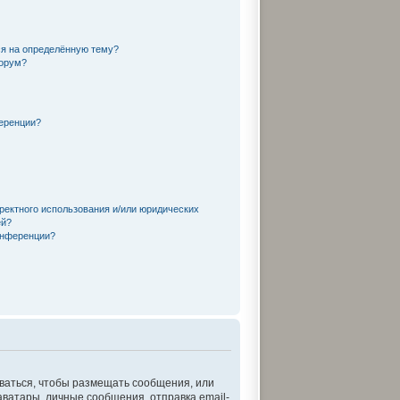
ся на определённую тему?
форум?
еренции?
ректного использования и/или юридических
ей?
онференции?
оваться, чтобы размещать сообщения, или
ватары, личные сообщения, отправка email-