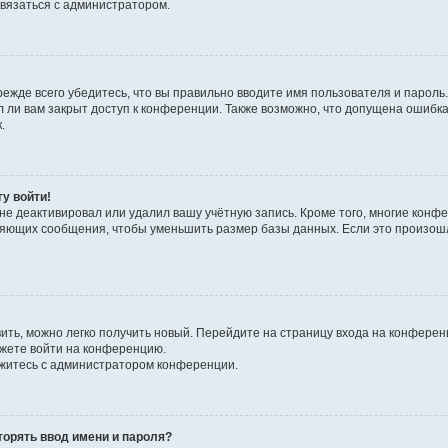
связаться с администратором.
ежде всего убедитесь, что вы правильно вводите имя пользователя и пароль
л ли вам закрыт доступ к конференции. Также возможно, что допущена ошибк
.
гу войти!
не деактивировал или удалил вашу учётную запись. Кроме того, многие кон
ляющих сообщения, чтобы уменьшить размер базы данных. Если это произошл
вить, можно легко получить новый. Перейдите на страницу входа на конфере
ожете войти на конференцию.
яжитесь с администратором конференции.
орять ввод имени и пароля?