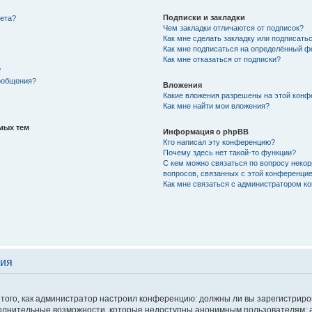
Подписки и закладки
вета?
Чем закладки отличаются от подписок?
Как мне сделать закладку или подписать
Как мне подписаться на определённый 
Как мне отказаться от подписки?
?
сообщения?
Вложения
Какие вложения разрешены на этой конф
Как мне найти мои вложения?
мых тем
Информация о phpBB
Кто написал эту конференцию?
Почему здесь нет такой-то функции?
С кем можно связаться по вопросу некор
вопросов, связанных с этой конференци
Как мне связаться с администратором к
ция
от того, как администратор настроил конференцию: должны ли вы зарегистрир
полнительные возможности, которые недоступны анонимным пользователям: а