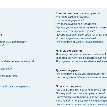
Уровни пользователей и группы
Кто такие администраторы?
Кто такие модераторы?
Что такое группы пользователей?
!
Где находятся группы и как мне вступить
Как мне стать лидером группы?
и!
Почему названия некоторых групп имеют
Что такое группа по умолчанию?
ввод имени и пароля?
Что означает ссылка «Наша команда»?
ии»?
Личные сообщения
Я не могу отправить личные сообщения!
Я постоянно получаю нежелательные ли
то сейчас на конференции»?
Я получил спам или оскорбительный email
равильное!
Друзья и недруги
Что означают списки друзей и недругов?
 пользователя?
Как мне добавлять/удалять пользователе
Поиск по форумам
ют войти на конференцию!
Как мне выполнить поиск по форуму ил
Почему мой поиск не даёт результатов?
В результате моего поиска я получил пус
Как мне найти пользователя конференци
?
Как мне найти свои сообщения и создан