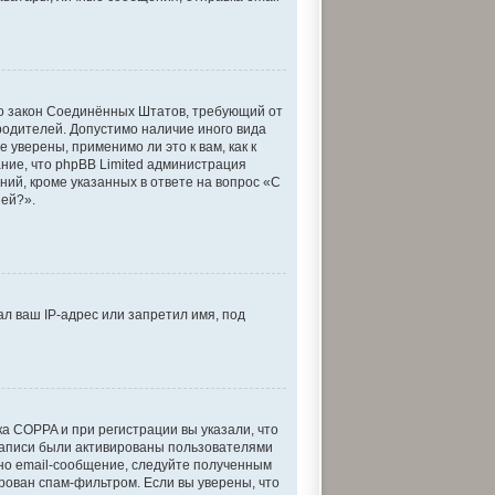
— это закон Соединённых Штатов, требующий от
родителей. Допустимо наличие иного вида
уверены, применимо ли это к вам, как к
ние, что phpBB Limited администрация
ий, кроме указанных в ответе на вопрос «С
ией?».
л ваш IP-адрес или запретил имя, под
а COPPA и при регистрации вы указали, что
 записи были активированы пользователями
но email-сообщение, следуйте полученным
ирован спам-фильтром. Если вы уверены, что